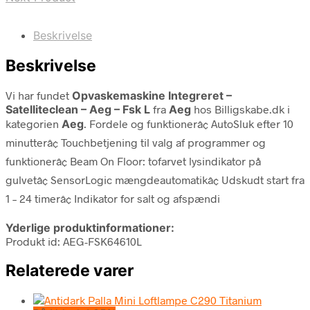
Beskrivelse
Beskrivelse
Vi har fundet
Opvaskemaskine Integreret –
Satelliteclean – Aeg – Fsk L
fra
Aeg
hos Billigskabe.dk i
kategorien
Aeg
. Fordele og funktionerâ¢ AutoSluk efter 10
minutterâ¢ Touchbetjening til valg af programmer og
funktionerâ¢ Beam On Floor: tofarvet lysindikator på
gulvetâ¢ SensorLogic mængdeautomatikâ¢ Udskudt start fra
1 – 24 timerâ¢ Indikator for salt og afspændi
Yderlige produktinformationer:
Produkt id: AEG-FSK64610L
Relaterede varer