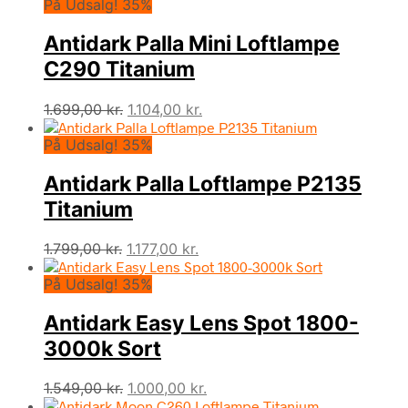
På Udsalg! 35%
Antidark Palla Mini Loftlampe
C290 Titanium
Den
Den
1.699,00
kr.
1.104,00
kr.
oprindelige
aktuelle
På Udsalg! 35%
pris
pris
var:
er:
Antidark Palla Loftlampe P2135
1.699,00 kr..
1.104,00 kr..
Titanium
Den
Den
1.799,00
kr.
1.177,00
kr.
oprindelige
aktuelle
På Udsalg! 35%
pris
pris
var:
er:
Antidark Easy Lens Spot 1800-
1.799,00 kr..
1.177,00 kr..
3000k Sort
Den
Den
1.549,00
kr.
1.000,00
kr.
oprindelige
aktuelle