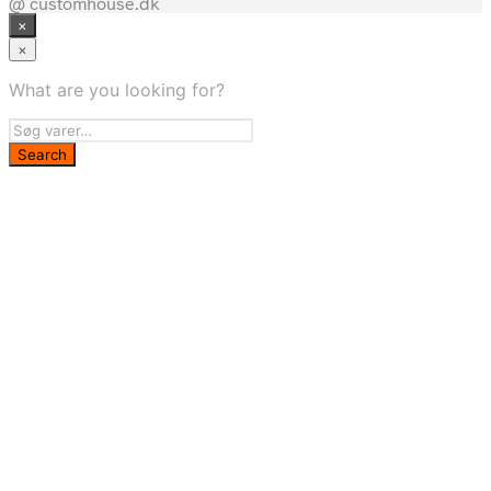
@ customhouse.dk
pris
pris
×
var:
er:
1.820,00 kr..
1.183,00 kr..
×
What are you looking for?