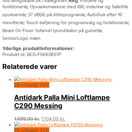
hos Billigskabe.dk i kategorien
Aeg
. Fordele og
funktionerâ¢ Opvaskemaskine med XXL inderkar og Satellite
spulearmâ¢ 37 dB(A) på stilleprogramâ¢ AutoSluk efter 10
minutterâ¢ Touch betjening for programvalg og funktionerâ¢
Beam On Floor: tofarvet lysindikator på gulvetâ¢
SensorLogic mæn
Yderlige produktinformationer:
Produkt id: AEG-FSK63657P
Relaterede varer
På Udsalg! 35%
Antidark Palla Mini Loftlampe
C290 Messing
Den
Den
1.699,00
kr.
1.104,00
kr.
oprindelige
aktuelle
På Udsalg! 33%
pris
pris