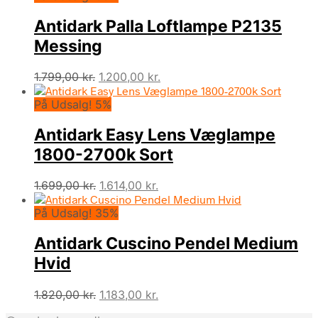
var:
er:
Antidark Palla Loftlampe P2135
1.699,00 kr..
1.104,00 kr..
Messing
Den
Den
1.799,00
kr.
1.200,00
kr.
oprindelige
aktuelle
På Udsalg! 5%
pris
pris
var:
er:
Antidark Easy Lens Væglampe
1.799,00 kr..
1.200,00 kr..
1800-2700k Sort
Den
Den
1.699,00
kr.
1.614,00
kr.
oprindelige
aktuelle
På Udsalg! 35%
pris
pris
var:
er:
Antidark Cuscino Pendel Medium
1.699,00 kr..
1.614,00 kr..
Hvid
Den
Den
1.820,00
kr.
1.183,00
kr.
oprindelige
aktuelle