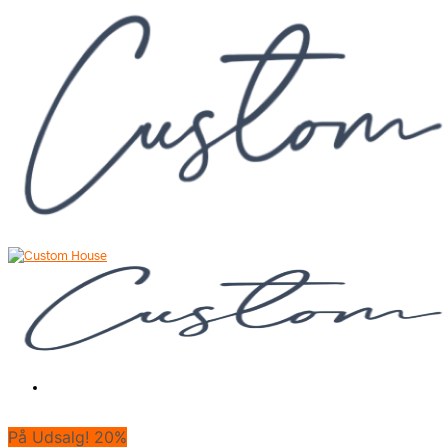
På Udsalg! 20%