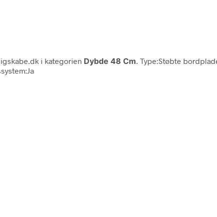
ligskabe.dk i kategorien
Dybde 48 Cm
. Type:Støbte bordpl
system:Ja