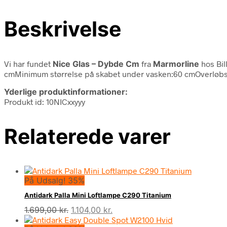
Beskrivelse
Vi har fundet
Nice Glas – Dybde Cm
fra
Marmorline
hos Bil
cmMinimum størrelse på skabet under vasken:60 cmOverløbs
Yderlige produktinformationer:
Produkt id: 10NICxxyyy
Relaterede varer
På Udsalg! 35%
Antidark Palla Mini Loftlampe C290 Titanium
Den
Den
1.699,00
kr.
1.104,00
kr.
oprindelige
aktuelle