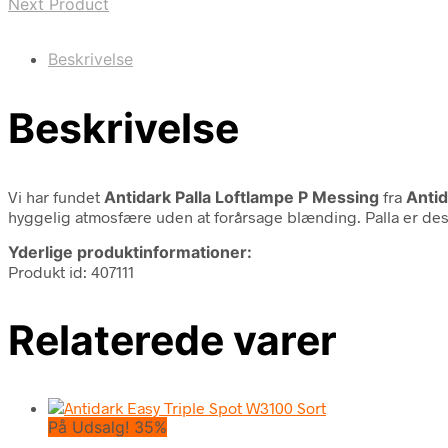
Next Product
Beskrivelse
Beskrivelse
Vi har fundet
Antidark Palla Loftlampe P Messing
fra
Antid
hyggelig atmosfære uden at forårsage blænding. Palla er des
Yderlige produktinformationer:
Produkt id: 407111
Relaterede varer
På Udsalg! 35%