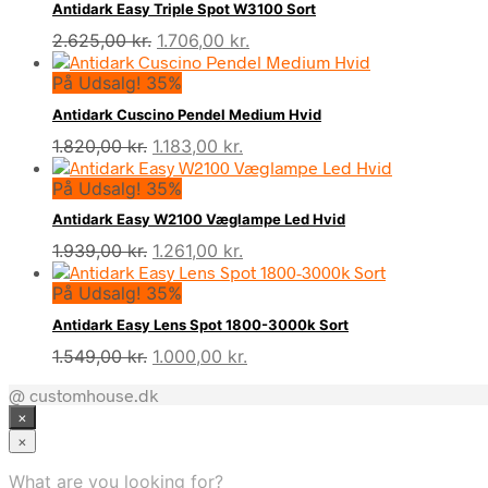
Antidark Easy Triple Spot W3100 Sort
Den
Den
2.625,00
kr.
1.706,00
kr.
oprindelige
aktuelle
På Udsalg! 35%
pris
pris
var:
er:
Antidark Cuscino Pendel Medium Hvid
2.625,00 kr..
1.706,00 kr..
Den
Den
1.820,00
kr.
1.183,00
kr.
oprindelige
aktuelle
På Udsalg! 35%
pris
pris
var:
er:
Antidark Easy W2100 Væglampe Led Hvid
1.820,00 kr..
1.183,00 kr..
Den
Den
1.939,00
kr.
1.261,00
kr.
oprindelige
aktuelle
På Udsalg! 35%
pris
pris
var:
er:
Antidark Easy Lens Spot 1800-3000k Sort
1.939,00 kr..
1.261,00 kr..
Den
Den
1.549,00
kr.
1.000,00
kr.
oprindelige
aktuelle
@ customhouse.dk
pris
pris
×
var:
er:
1.549,00 kr..
1.000,00 kr..
×
What are you looking for?