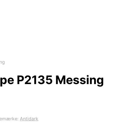
ing
ampe P2135 Messing
remærke:
Antidark