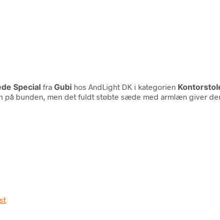
ede Special
fra
Gubi
hos AndLight DK i kategorien
Kontorstol
n på bunden, men det fuldt støbte sæde med armlæn giver den hø