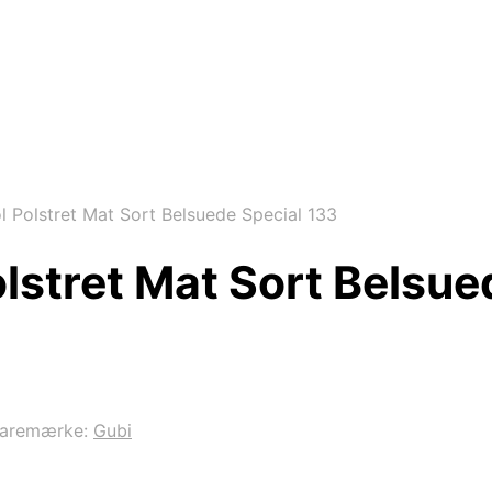
l Polstret Mat Sort Belsuede Special 133
olstret Mat Sort Belsue
aremærke:
Gubi