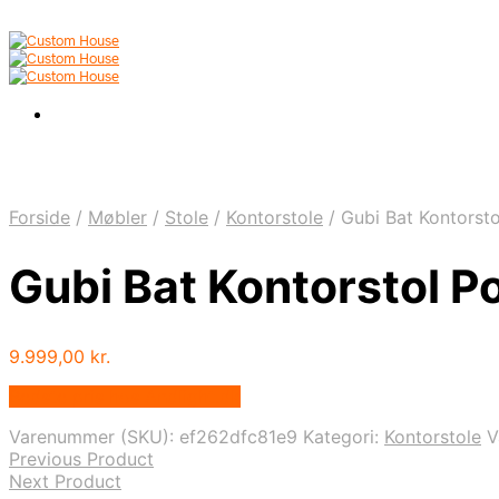
Forside
/
Møbler
/
Stole
/
Kontorstole
/
Gubi Bat Kontorsto
Gubi Bat Kontorstol P
9.999,00
kr.
Bedste pris hos Andlight.dk
Varenummer (SKU):
ef262dfc81e9
Kategori:
Kontorstole
V
Previous Product
Next Product