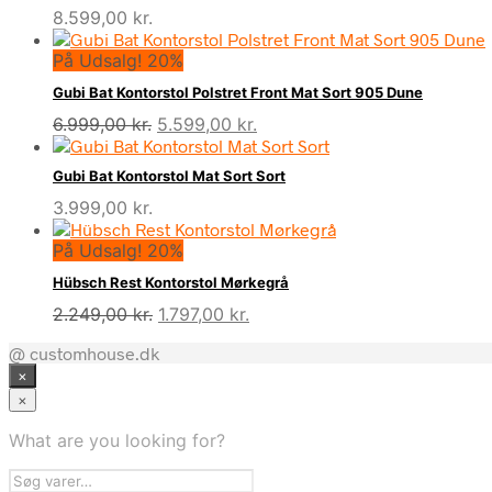
8.599,00
kr.
På Udsalg! 20%
Gubi Bat Kontorstol Polstret Front Mat Sort 905 Dune
Den
Den
6.999,00
kr.
5.599,00
kr.
oprindelige
aktuelle
pris
pris
Gubi Bat Kontorstol Mat Sort Sort
var:
er:
3.999,00
kr.
6.999,00 kr..
5.599,00 kr..
På Udsalg! 20%
Hübsch Rest Kontorstol Mørkegrå
Den
Den
2.249,00
kr.
1.797,00
kr.
oprindelige
aktuelle
@ customhouse.dk
pris
pris
×
var:
er:
2.249,00 kr..
1.797,00 kr..
×
What are you looking for?