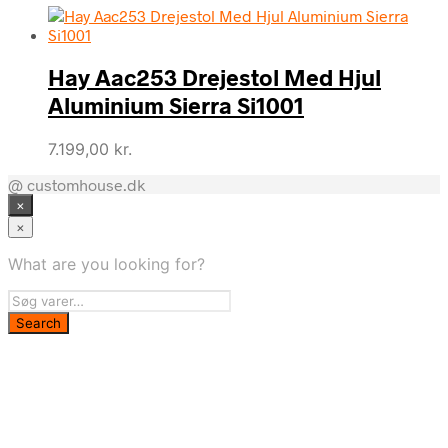
Hay Aac253 Drejestol Med Hjul
Aluminium Sierra Si1001
7.199,00
kr.
@ customhouse.dk
×
×
What are you looking for?