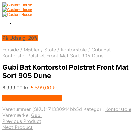
På Udsalg! 20%
Forside
/
Møbler
/
Stole
/
Kontorstole
/
Gubi Bat
Kontorstol Polstret Front Mat Sort 905 Dune
Gubi Bat Kontorstol Polstret Front Mat
Sort 905 Dune
Den
Den
6.999,00
kr.
5.599,00
kr.
oprindelige
aktuelle
På Udsalg hos Andlight.dk
pris
pris
var:
er:
Varenummer (SKU):
71330914bb5d
Kategori:
Kontorstole
6.999,00 kr..
5.599,00 kr..
Varemærke:
Gubi
Previous Product
Next Product