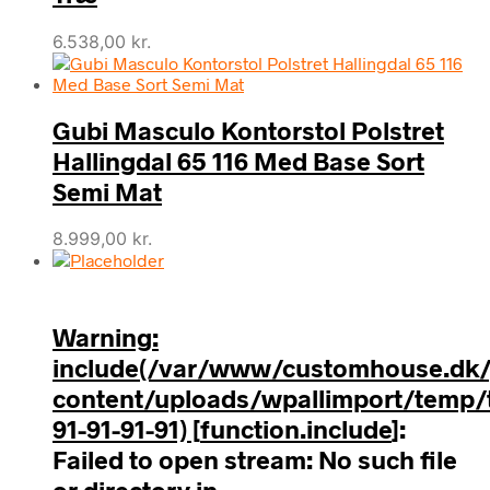
6.538,00
kr.
Gubi Masculo Kontorstol Polstret
Hallingdal 65 116 Med Base Sort
Semi Mat
8.999,00
kr.
Warning
:
include(/var/www/customhouse.dk/
content/uploads/wpallimport/temp/t
91-91-91-91) [
function.include
]:
Failed to open stream: No such file