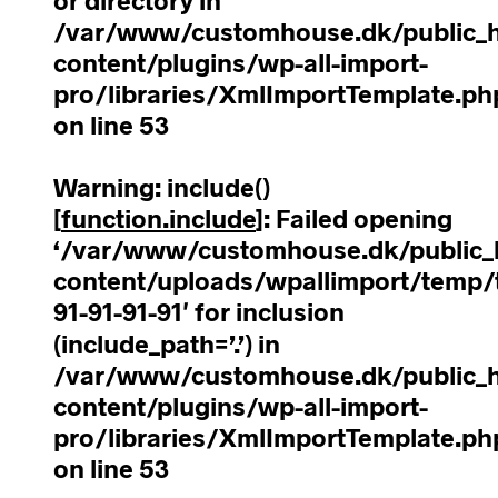
or directory in
/var/www/customhouse.dk/public_
content/plugins/wp-all-import-
pro/libraries/XmlImportTemplate.ph
on line
53
Warning
: include()
[
function.include
]: Failed opening
‘/var/www/customhouse.dk/public_
content/uploads/wpallimport/temp/t
91-91-91-91′ for inclusion
(include_path=’.’) in
/var/www/customhouse.dk/public_
content/plugins/wp-all-import-
pro/libraries/XmlImportTemplate.ph
on line
53