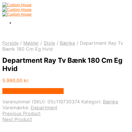
Forside
/
Møbler
/
Stole
/
Bænke
/
Department Ray Tv
Bænk 180 Cm Eg Hvid
Department Ray Tv Bænk 180 Cm Eg
Hvid
5.990,00
kr.
Bedste pris hos Andlight.dk
Varenummer (SKU):
05c119730374
Kategori:
Bænke
Varemærke:
Department
Previous Product
Next Product