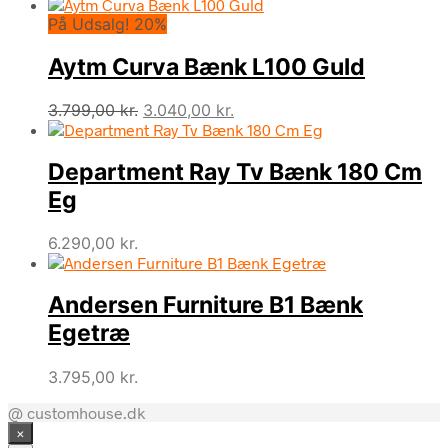
På Udsalg! 20%
Aytm Curva Bænk L100 Guld
Den
Den
3.799,00
kr.
3.040,00
kr.
oprindelige
aktuelle
pris
pris
Department Ray Tv Bænk 180 Cm
var:
er:
3.799,00 kr..
3.040,00 kr..
Eg
6.290,00
kr.
Andersen Furniture B1 Bænk
Egetræ
3.795,00
kr.
@ customhouse.dk
×