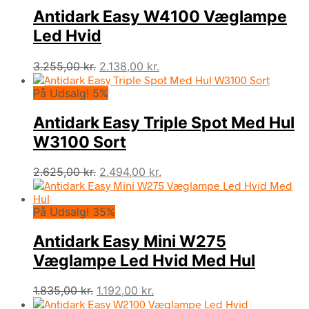
Antidark Easy W4100 Væglampe
Led Hvid
Den
Den
3.255,00
kr.
2.138,00
kr.
oprindelige
aktuelle
På Udsalg! 5%
pris
pris
var:
er:
Antidark Easy Triple Spot Med Hul
3.255,00 kr..
2.138,00 kr..
W3100 Sort
Den
Den
2.625,00
kr.
2.494,00
kr.
oprindelige
aktuelle
pris
pris
På Udsalg! 35%
var:
er:
2.625,00 kr..
2.494,00 kr..
Antidark Easy Mini W275
Væglampe Led Hvid Med Hul
Den
Den
1.835,00
kr.
1.192,00
kr.
oprindelige
aktuelle