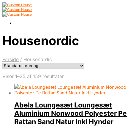
Housenordic
Forside
/
Housenordic
Viser 1–25 af 159 resultater
Abela Loungesæt Loungesæt
Aluminium Nonwood Polyester Pe
Rattan Sand Natur Inkl Hynder