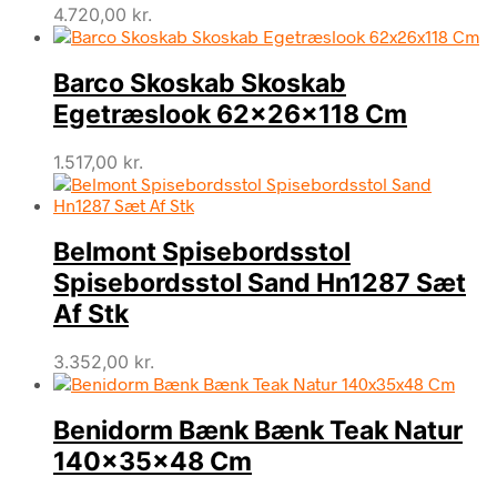
4.720,00
kr.
Barco Skoskab Skoskab
Egetræslook 62x26x118 Cm
1.517,00
kr.
Belmont Spisebordsstol
Spisebordsstol Sand Hn1287 Sæt
Af Stk
3.352,00
kr.
Benidorm Bænk Bænk Teak Natur
140x35x48 Cm