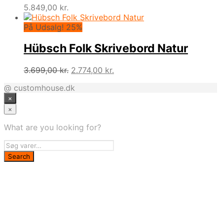
5.849,00
kr.
På Udsalg! 25%
Hübsch Folk Skrivebord Natur
Den
Den
3.699,00
kr.
2.774,00
kr.
oprindelige
aktuelle
@ customhouse.dk
pris
pris
×
var:
er:
3.699,00 kr..
2.774,00 kr..
×
What are you looking for?