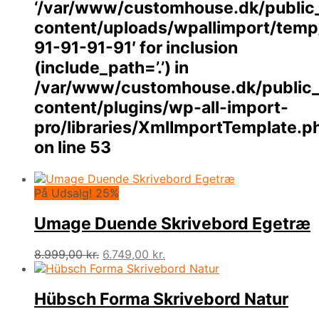
‘/var/www/customhouse.dk/public
content/uploads/wpallimport/temp/
91-91-91-91′ for inclusion
(include_path=’.’) in
/var/www/customhouse.dk/public
content/plugins/wp-all-import-
pro/libraries/XmlImportTemplate.p
on line
53
På Udsalg! 25%
Umage Duende Skrivebord Egetræ
Den
Den
8.999,00
kr.
6.749,00
kr.
oprindelige
aktuelle
pris
pris
var:
er:
Hübsch Forma Skrivebord Natur
8.999,00 kr..
6.749,00 kr..