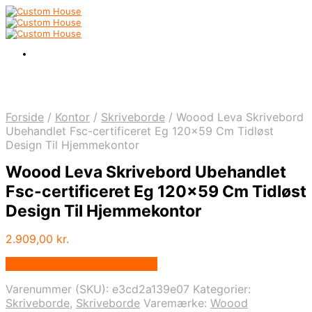
Forside
/
Kontor
/
Skriveborde
/
Woood Leva Skrivebord
Ubehandlet Fsc-certificeret Eg 120×59 Cm Tidløst
Design Til Hjemmekontor
Woood Leva Skrivebord Ubehandlet
Fsc-certificeret Eg 120×59 Cm Tidløst
Design Til Hjemmekontor
2.909,00
kr.
Bedste pris hos Likehome.dk
Varenummer (SKU):
e3cd2a139e07
Kategorier:
Skriveborde
,
Skriveborde
Varemærke:
Woood