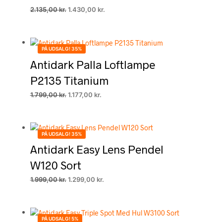
Den
Den
2.135,00
kr.
1.430,00
kr.
oprindelige
aktuelle
pris
pris
var:
er:
2.135,00 kr..
1.430,00 kr..
PÅ UDSALG! 35%
Antidark Palla Loftlampe
P2135 Titanium
Den
Den
1.799,00
kr.
1.177,00
kr.
oprindelige
aktuelle
pris
pris
var:
er:
1.799,00 kr..
1.177,00 kr..
PÅ UDSALG! 35%
Antidark Easy Lens Pendel
W120 Sort
Den
Den
1.999,00
kr.
1.299,00
kr.
oprindelige
aktuelle
pris
pris
var:
er:
1.999,00 kr..
1.299,00 kr..
PÅ UDSALG! 5%