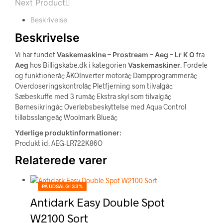
Next Product
Beskrivelse
Beskrivelse
Vi har fundet
Vaskemaskine – Prostream – Aeg – Lr K O
fra
Aeg
hos Billigskabe.dk i kategorien
Vaskemaskiner
. Fordele
og funktionerâ¢ ÃKOInverter motorâ¢ Dampprogrammerâ¢
Overdoseringskontrolâ¢ Pletfjerning som tilvalgâ¢
Sæbeskuffe med 3 rumâ¢ Ekstra skyl som tilvalgâ¢
Børnesikringâ¢ Overløbsbeskyttelse med Aqua Control
tilløbsslangeâ¢ Woolmark Blueâ¢
Yderlige produktinformationer:
Produkt id: AEG-LR722K86O
Relaterede varer
PÅ UDSALG! 33%
Antidark Easy Double Spot
W2100 Sort