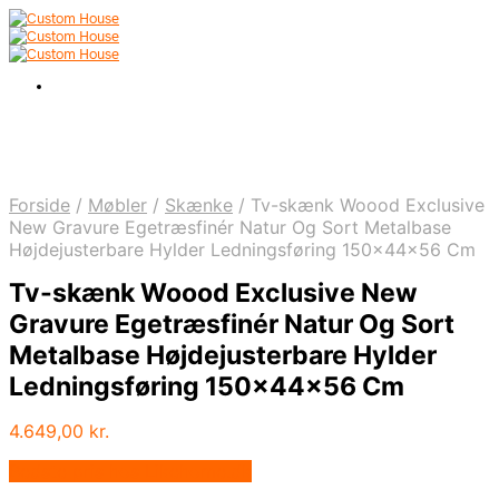
Forside
/
Møbler
/
Skænke
/
Tv-skænk Woood Exclusive
New Gravure Egetræsfinér Natur Og Sort Metalbase
Højdejusterbare Hylder Ledningsføring 150x44x56 Cm
Tv-skænk Woood Exclusive New
Gravure Egetræsfinér Natur Og Sort
Metalbase Højdejusterbare Hylder
Ledningsføring 150x44x56 Cm
4.649,00
kr.
Bedste pris hos Likehome.dk