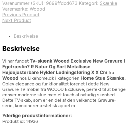
Varenummer (SKU):
9699ffdcd673
Kategori:
Skænke
Varemærke:
Woood
Previous Product
Next Product
Beskrivelse
Beskrivelse
Vi har fundet
Tv-skænk Woood Exclusive New Gravure I
Egetræsfin? R Natur Og Sort Metalbase
Højdejusterbare Hylder Ledningsføring X X Cm
fra
Woood
hos Likehome.dk i kategorien
Home Stue Skænke
.
Oplev elegance og funktionalitet forenet i dette New
Gravure TV-møbel fra WOOOD Exclusive, perfekt til at berige
enhver moderne stue med et touch af naturlig skønhed.
Dette TV-skab, som er en del af den velkendte Gravure-
serie, kombinerer æstetisk appel m
Yderlige produktinformationer:
Produkt id: 14936