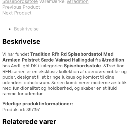
Spisebordsstole
Varemærke:
&tradition
Previous Product
Next Product
Beskrivelse
Beskrivelse
Vi har fundet
Tradition Rfh Rd Spisebordsstol Med
Armlæn Polstret Sæde Valnød Hallingdal
fra
&tradition
hos AndLight DK i kategorien
Spisebordsstole
. &Tradition
RFH-serien er en eksklusiv kollektion af udendørsmøbler og
puder, designet til at bringe luksus og komfort til dine
udendørs opholdsrum. Serien kombinerer moderne æstetik
med funktionalitet og holdbarhed, og skaber en stilfuld
ramme for udendør
Yderlige produktinformationer:
Produkt id: 397351
Relaterede varer