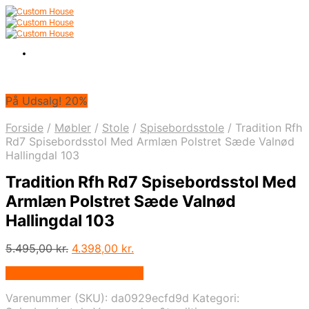
På Udsalg! 20%
Forside
/
Møbler
/
Stole
/
Spisebordsstole
/
Tradition Rfh
Rd7 Spisebordsstol Med Armlæn Polstret Sæde Valnød
Hallingdal 103
Tradition Rfh Rd7 Spisebordsstol Med
Armlæn Polstret Sæde Valnød
Hallingdal 103
Den
Den
5.495,00
kr.
4.398,00
kr.
oprindelige
aktuelle
På Udsalg hos Andlight.dk
pris
pris
var:
er:
Varenummer (SKU):
da0929ecfd9d
Kategori:
5.495,00 kr..
4.398,00 kr..