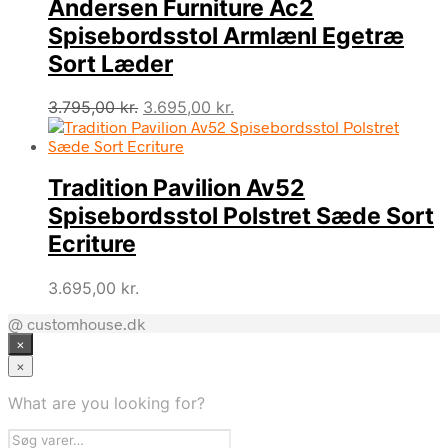
Andersen Furniture Ac2
Spisebordsstol Armlænl Egetræ
Sort Læder
Den
Den
3.795,00
kr.
3.695,00
kr.
oprindelige
aktuelle
pris
pris
var:
er:
Tradition Pavilion Av52
3.795,00 kr..
3.695,00 kr..
Spisebordsstol Polstret Sæde Sort
Ecriture
3.695,00
kr.
@ customhouse.dk
×
×
What are you looking for?