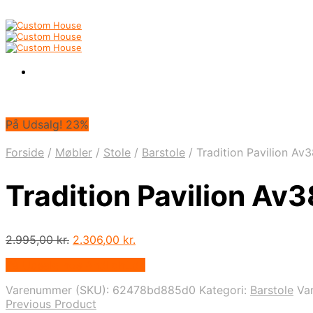
På Udsalg! 23%
Forside
/
Møbler
/
Stole
/
Barstole
/
Tradition Pavilion Av3
Tradition Pavilion Av3
Den
Den
2.995,00
kr.
2.306,00
kr.
oprindelige
aktuelle
På Udsalg hos Andlight.dk
pris
pris
var:
er:
Varenummer (SKU):
62478bd885d0
Kategori:
Barstole
Va
2.995,00 kr..
2.306,00 kr..
Previous Product