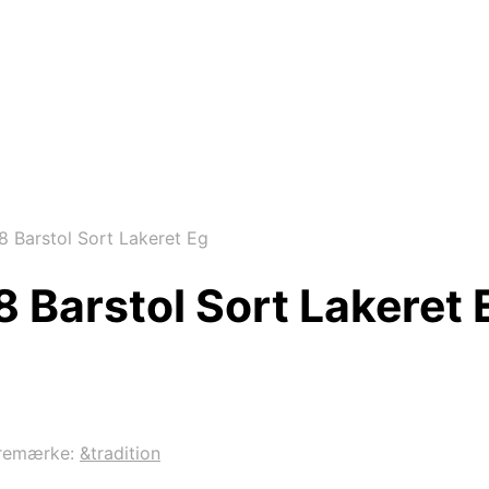
8 Barstol Sort Lakeret Eg
8 Barstol Sort Lakeret 
remærke:
&tradition