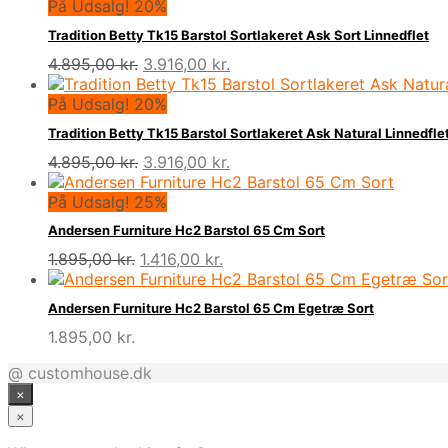
På Udsalg! 20%
Tradition Betty Tk15 Barstol Sortlakeret Ask Sort Linnedflet
Den
Den
4.895,00
kr.
3.916,00
kr.
oprindelige
aktuelle
pris
pris
På Udsalg! 20%
var:
er:
Tradition Betty Tk15 Barstol Sortlakeret Ask Natural Linnedfle
4.895,00 kr..
3.916,00 kr..
Den
Den
4.895,00
kr.
3.916,00
kr.
oprindelige
aktuelle
pris
pris
På Udsalg! 25%
var:
er:
Andersen Furniture Hc2 Barstol 65 Cm Sort
4.895,00 kr..
3.916,00 kr..
Den
Den
1.895,00
kr.
1.416,00
kr.
oprindelige
aktuelle
pris
pris
Andersen Furniture Hc2 Barstol 65 Cm Egetræ Sort
var:
er:
1.895,00
kr.
1.895,00 kr..
1.416,00 kr..
@ customhouse.dk
×
×