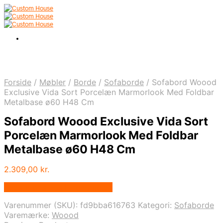
Forside
/
Møbler
/
Borde
/
Sofaborde
/
Sofabord Woood
Exclusive Vida Sort Porcelæn Marmorlook Med Foldbar
Metalbase ø60 H48 Cm
Sofabord Woood Exclusive Vida Sort
Porcelæn Marmorlook Med Foldbar
Metalbase ø60 H48 Cm
2.309,00
kr.
Bedste pris hos Likehome.dk
Varenummer (SKU):
fd9bba616763
Kategori:
Sofaborde
Varemærke:
Woood