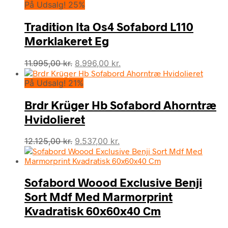
På Udsalg! 25%
Tradition Ita Os4 Sofabord L110
Mørklakeret Eg
Den
Den
11.995,00
kr.
8.996,00
kr.
oprindelige
aktuelle
På Udsalg! 21%
pris
pris
var:
er:
Brdr Krüger Hb Sofabord Ahorntræ
11.995,00 kr..
8.996,00 kr..
Hvidolieret
Den
Den
12.125,00
kr.
9.537,00
kr.
oprindelige
aktuelle
pris
pris
var:
er:
Sofabord Woood Exclusive Benji
12.125,00 kr..
9.537,00 kr..
Sort Mdf Med Marmorprint
Kvadratisk 60x60x40 Cm