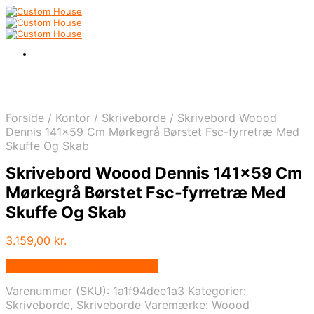
Forside
/
Kontor
/
Skriveborde
/
Skrivebord Woood
Dennis 141×59 Cm Mørkegrå Børstet Fsc-fyrretræ Med
Skuffe Og Skab
Skrivebord Woood Dennis 141×59 Cm
Mørkegrå Børstet Fsc-fyrretræ Med
Skuffe Og Skab
3.159,00
kr.
Bedste pris hos Likehome.dk
Varenummer (SKU):
1a1f94dee1a3
Kategorier:
Skriveborde
,
Skriveborde
Varemærke:
Woood