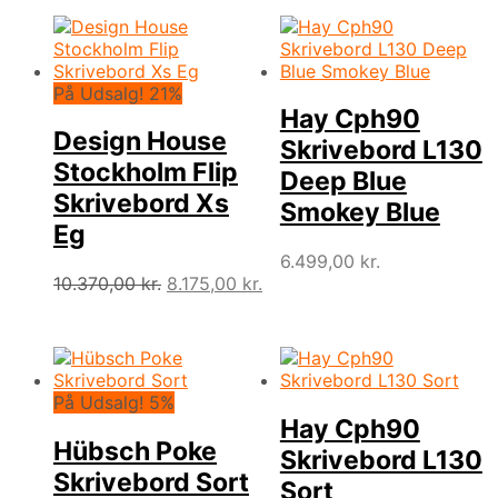
På Udsalg! 21%
Hay Cph90
Design House
Skrivebord L130
Stockholm Flip
Deep Blue
Skrivebord Xs
Smokey Blue
Eg
6.499,00
kr.
Den
Den
10.370,00
kr.
8.175,00
kr.
oprindelige
aktuelle
pris
pris
var:
er:
10.370,00 kr..
8.175,00 kr..
På Udsalg! 5%
Hay Cph90
Hübsch Poke
Skrivebord L130
Skrivebord Sort
Sort