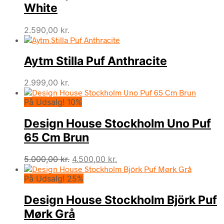
White
2.590,00
kr.
Aytm Stilla Puf Anthracite
2.999,00
kr.
På Udsalg! 10%
Design House Stockholm Uno Puf
65 Cm Brun
Den
Den
5.000,00
kr.
4.500,00
kr.
oprindelige
aktuelle
På Udsalg! 25%
pris
pris
var:
er:
Design House Stockholm Björk Puf
5.000,00 kr..
4.500,00 kr..
Mørk Grå