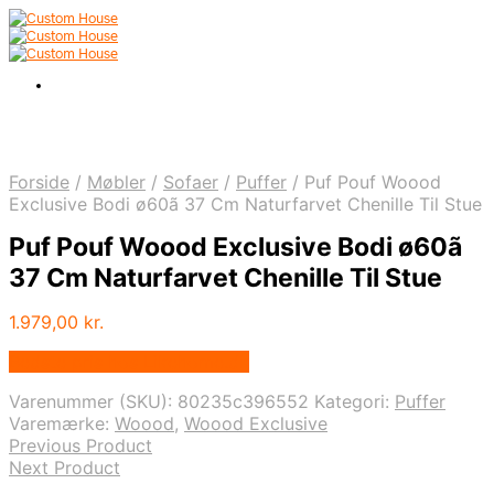
Forside
/
Møbler
/
Sofaer
/
Puffer
/
Puf Pouf Woood
Exclusive Bodi ø60ã 37 Cm Naturfarvet Chenille Til Stue
Puf Pouf Woood Exclusive Bodi ø60ã
37 Cm Naturfarvet Chenille Til Stue
1.979,00
kr.
Bedste pris hos Likehome.dk
Varenummer (SKU):
80235c396552
Kategori:
Puffer
Varemærke:
Woood
,
Woood Exclusive
Previous Product
Next Product