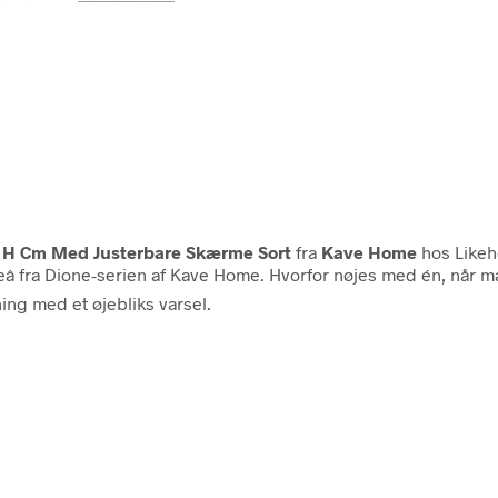
 H Cm Med Justerbare Skærme Sort
fra
Kave Home
hos Likeh
eâ fra Dione-serien af Kave Home. Hvorfor nøjes med én, når 
ning med et øjebliks varsel.