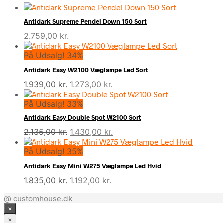
Antidark Supreme Pendel Down 150 Sort
2.759,00
kr.
På Udsalg! 34%
Antidark Easy W2100 Væglampe Led Sort
Den
Den
1.939,00
kr.
1.273,00
kr.
oprindelige
aktuelle
På Udsalg! 33%
pris
pris
var:
er:
Antidark Easy Double Spot W2100 Sort
1.939,00 kr..
1.273,00 kr..
Den
Den
2.135,00
kr.
1.430,00
kr.
oprindelige
aktuelle
På Udsalg! 35%
pris
pris
var:
er:
Antidark Easy Mini W275 Væglampe Led Hvid
2.135,00 kr..
1.430,00 kr..
Den
Den
1.835,00
kr.
1.192,00
kr.
oprindelige
aktuelle
@ customhouse.dk
pris
pris
×
var:
er:
1.835,00 kr..
1.192,00 kr..
×