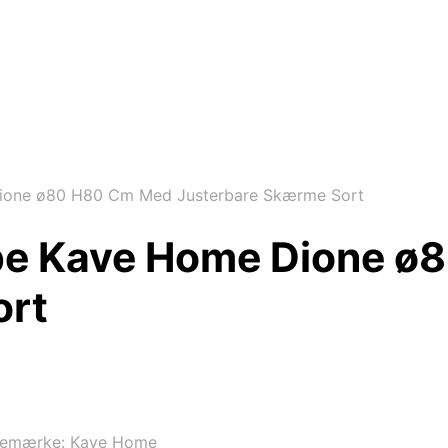
ione ø80 H80 Cm Med Justerbare Skærme Sort
pe Kave Home Dione ø
ort
remærke:
Kave Home