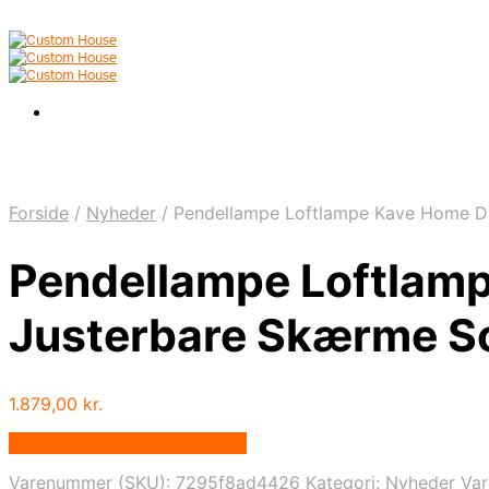
Forside
/
Nyheder
/
Pendellampe Loftlampe Kave Home D
Pendellampe Loftlam
Justerbare Skærme S
1.879,00
kr.
Bedste pris hos Likehome.dk
Varenummer (SKU):
7295f8ad4426
Kategori:
Nyheder
Va