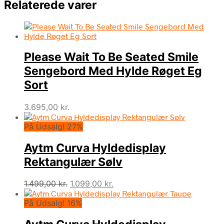
Relaterede varer
Please Wait To Be Seated Smile
Sengebord Med Hylde Røget Eg
Sort
3.695,00
kr.
På Udsalg! 27%
Aytm Curva Hyldedisplay
Rektangulær Sølv
Den
Den
1.499,00
kr.
1.099,00
kr.
oprindelige
aktuelle
På Udsalg! 16%
pris
pris
var:
er:
1.499,00 kr..
1.099,00 kr..