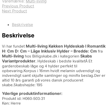
Varemærke:
Multi-living
Previous Product
Next Product
Beskrivelse
Beskrivelse
Vi har fundet
Multi-living Køkken Hyldeskab I Romantik
H: Cm D: Cm – Låge Inklusiv Hylder – Bredde: Cm
fra
Multi-living
hos Billigskabe.dk i kategorien
Skabs
Variantprodukter
. Hyldeskab i bedste kvalitetÂ Et
garderobeskab låge og 4 hylder perfekt til
opbevaring.Korpus i 16mm hvidt melamin udvendigt og
indvendigt samt skjulte samlinger og minifix beslag.Der er
altid 10 års garanti på vores dansk produceret
skabe.Skabshøjde: 195
Yderlige produktinformationer:
Produkt id: H060-503-31
Køn: Herre