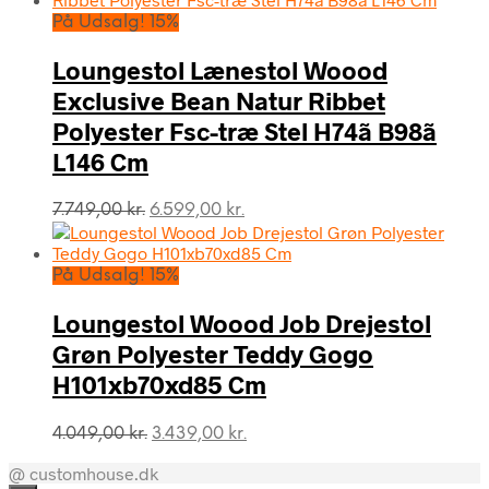
På Udsalg! 15%
Loungestol Lænestol Woood
Exclusive Bean Natur Ribbet
Polyester Fsc-træ Stel H74ã B98ã
L146 Cm
Den
Den
7.749,00
kr.
6.599,00
kr.
oprindelige
aktuelle
pris
pris
var:
er:
På Udsalg! 15%
7.749,00 kr..
6.599,00 kr..
Loungestol Woood Job Drejestol
Grøn Polyester Teddy Gogo
H101xb70xd85 Cm
Den
Den
4.049,00
kr.
3.439,00
kr.
oprindelige
aktuelle
@ customhouse.dk
pris
pris