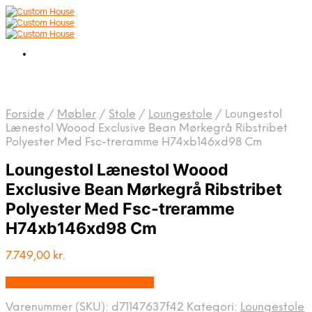
Forside
/
Møbler
/
Stole
/
Loungestole
/
Loungestol
Lænestol Woood Exclusive Bean Mørkegrå Ribstribet
Polyester Med Fsc-treramme H74xb146xd98 Cm
Loungestol Lænestol Woood
Exclusive Bean Mørkegrå Ribstribet
Polyester Med Fsc-treramme
H74xb146xd98 Cm
7.749,00
kr.
Bedste pris hos Likehome.dk
Varenummer (SKU):
d71147637f42
Kategori:
Loungestole