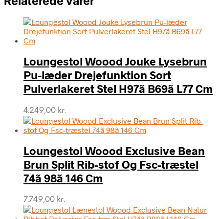
Relaterede varer
Loungestol Woood Jouke Lysebrun
Pu-læder Drejefunktion Sort
Pulverlakeret Stel H97ã B69ã L77 Cm
4.249,00
kr.
Loungestol Woood Exclusive Bean
Brun Split Rib-stof Og Fsc-træstel
74ã 98ã 146 Cm
7.749,00
kr.