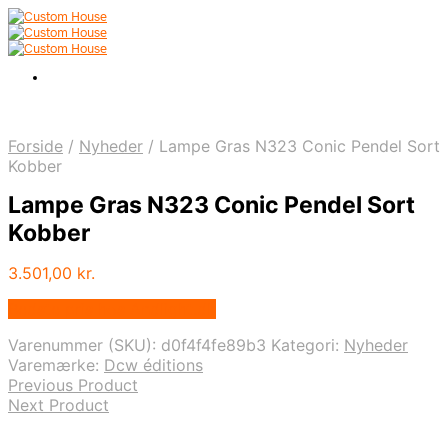
Forside
/
Nyheder
/
Lampe Gras N323 Conic Pendel Sort
Kobber
Lampe Gras N323 Conic Pendel Sort
Kobber
3.501,00
kr.
Bedste pris hos Andlight.dk
Varenummer (SKU):
d0f4f4fe89b3
Kategori:
Nyheder
Varemærke:
Dcw éditions
Previous Product
Next Product