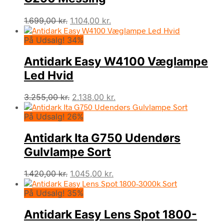
Den
Den
1.699,00
kr.
1.104,00
kr.
oprindelige
aktuelle
På Udsalg! 34%
pris
pris
var:
er:
Antidark Easy W4100 Væglampe
1.699,00 kr..
1.104,00 kr..
Led Hvid
Den
Den
3.255,00
kr.
2.138,00
kr.
oprindelige
aktuelle
På Udsalg! 26%
pris
pris
var:
er:
Antidark Ita G750 Udendørs
3.255,00 kr..
2.138,00 kr..
Gulvlampe Sort
Den
Den
1.420,00
kr.
1.045,00
kr.
oprindelige
aktuelle
På Udsalg! 35%
pris
pris
var:
er:
Antidark Easy Lens Spot 1800-
1.420,00 kr..
1.045,00 kr..