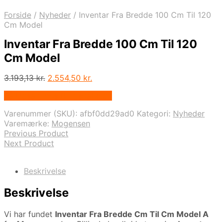
Forside
/
Nyheder
/
Inventar Fra Bredde 100 Cm Til 120
Cm Model
Inventar Fra Bredde 100 Cm Til 120
Cm Model
Den
Den
3.193,13
kr.
2.554,50
kr.
oprindelige
aktuelle
På Udsalg hos Billigskabe.dk
pris
pris
var:
er:
Varenummer (SKU):
afbf0dd29ad0
Kategori:
Nyheder
3.193,13 kr..
2.554,50 kr..
Varemærke:
Mogensen
Previous Product
Next Product
Beskrivelse
Beskrivelse
Vi har fundet
Inventar Fra Bredde Cm Til Cm Model A