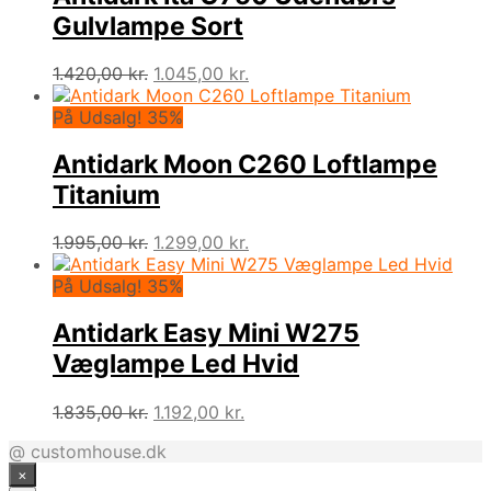
Gulvlampe Sort
Den
Den
1.420,00
kr.
1.045,00
kr.
oprindelige
aktuelle
pris
pris
På Udsalg! 35%
var:
er:
1.420,00 kr..
1.045,00 kr..
Antidark Moon C260 Loftlampe
Titanium
Den
Den
1.995,00
kr.
1.299,00
kr.
oprindelige
aktuelle
pris
pris
På Udsalg! 35%
var:
er:
1.995,00 kr..
1.299,00 kr..
Antidark Easy Mini W275
Væglampe Led Hvid
Den
Den
1.835,00
kr.
1.192,00
kr.
oprindelige
aktuelle
@ customhouse.dk
pris
pris
×
var:
er: