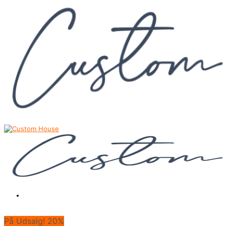
På Udsalg! 20%