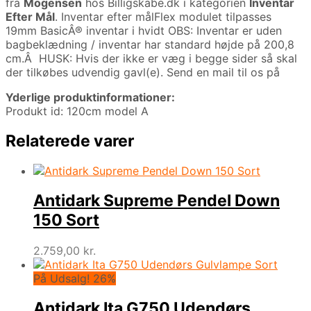
fra
Mogensen
hos Billigskabe.dk i kategorien
Inventar
Efter Mål
. Inventar efter målFlex modulet tilpasses
19mm BasicÂ® inventar i hvidt OBS: Inventar er uden
bagbeklædning / inventar har standard højde på 200,8
cm.Â HUSK: Hvis der ikke er væg i begge sider så skal
der tilkøbes udvendig gavl(e). Send en mail til os på
Yderlige produktinformationer:
Produkt id: 120cm model A
Relaterede varer
Antidark Supreme Pendel Down
150 Sort
2.759,00
kr.
På Udsalg! 26%
Antidark Ita G750 Udendørs