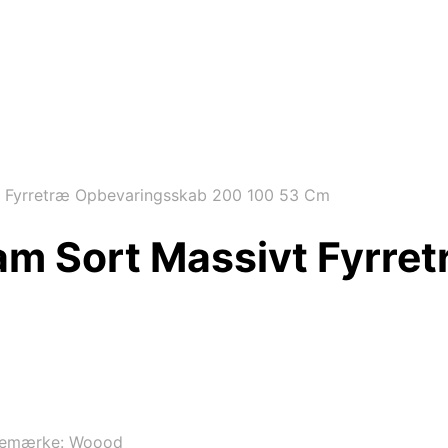
 Fyrretræ Opbevaringsskab 200 100 53 Cm
m Sort Massivt Fyrre
remærke:
Woood