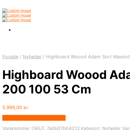
Forside
/
Nyheder
/
Highboard Woood Adam Sort Massivt
Highboard Woood Ada
200 100 53 Cm
5.999,00
kr.
Bedste pris hos Likehome.dk
Varenummer (SKU):
7a0b07b04213
Kategori:
Nyheder
Va