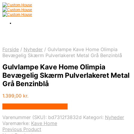
Forside
/
Nyheder
/
Gulvlampe Kave Home Olimpia
Bevægelig Skærm Pulverlakeret Metal Grå Benzinblå
Gulvlampe Kave Home Olimpia
Bevægelig Skærm Pulverlakeret Metal
Grå Benzinblå
1.399,00
kr.
Bedste pris hos Likehome.dk
Varenummer (SKU):
bd7312f3832d
Kategori:
Nyheder
Varemærke:
Kave Home
Previous Product