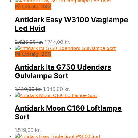
På Udsalg! 34%
Antidark Easy W3100 Væglampe
Led Hvid
Den
Den
2.625,00
kr.
1.744,00
kr.
oprindelige
aktuelle
På Udsalg! 26%
pris
pris
var:
er:
Antidark Ita G750 Udendørs
2.625,00 kr..
1.744,00 kr..
Gulvlampe Sort
Den
Den
1.420,00
kr.
1.045,00
kr.
oprindelige
aktuelle
pris
pris
Antidark Moon C160 Loftlampe
var:
er:
1.420,00 kr..
1.045,00 kr..
Sort
1.519,00
kr.