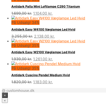
Antidark Palla Mini Loftlampe C290 Titanium
Den
Den
1.699,00
kr.
1.104,00
kr.
oprindelige
aktuelle
På Udsalg! 34%
pris
pris
var:
er:
Antidark Easy W4100 Væglampe Led Hvid
1.699,00 kr..
1.104,00 kr..
Den
Den
3.255,00
kr.
2.138,00
kr.
oprindelige
aktuelle
På Udsalg! 35%
pris
pris
var:
er:
Antidark Easy W2100 Væglampe Led Hvid
3.255,00 kr..
2.138,00 kr..
Den
Den
1.939,00
kr.
1.261,00
kr.
oprindelige
aktuelle
På Udsalg! 35%
pris
pris
var:
er:
Antidark Cuscino Pendel Medium Hvid
1.939,00 kr..
1.261,00 kr..
Den
Den
1.820,00
kr.
1.183,00
kr.
oprindelige
aktuelle
@ customhouse.dk
pris
pris
×
var:
er:
1.820,00 kr..
1.183,00 kr..
×