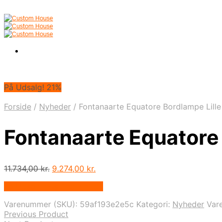
På Udsalg! 21%
Forside
/
Nyheder
/
Fontanaarte Equatore Bordlampe Lille
Fontanaarte Equatore 
Den
Den
11.734,00
kr.
9.274,00
kr.
oprindelige
aktuelle
På Udsalg hos Andlight.dk
pris
pris
var:
er:
Varenummer (SKU):
59af193e2e5c
Kategori:
Nyheder
Var
11.734,00 kr..
9.274,00 kr..
Previous Product