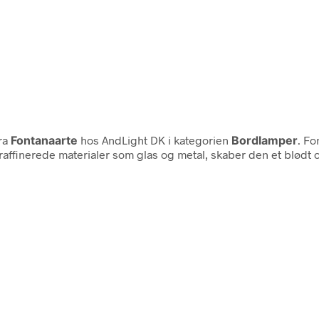
ra
Fontanaarte
hos AndLight DK i kategorien
Bordlamper
. F
ffinerede materialer som glas og metal, skaber den et blødt o