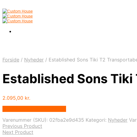
Forside
/
Nyheder
/
Established Sons Tiki T2 Transporta
Established Sons Tik
2.095,00
kr.
Bedste pris hos Andlight.dk
Varenummer (SKU):
02fba2e9d435
Kategori:
Nyheder
Va
Previous Product
Next Product