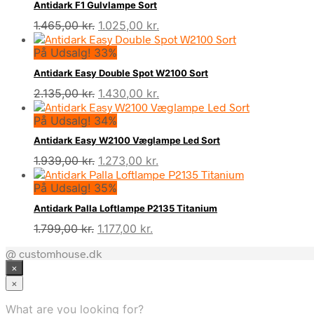
Antidark F1 Gulvlampe Sort
Den
Den
1.465,00
kr.
1.025,00
kr.
oprindelige
aktuelle
På Udsalg! 33%
pris
pris
var:
er:
Antidark Easy Double Spot W2100 Sort
1.465,00 kr..
1.025,00 kr..
Den
Den
2.135,00
kr.
1.430,00
kr.
oprindelige
aktuelle
På Udsalg! 34%
pris
pris
var:
er:
Antidark Easy W2100 Væglampe Led Sort
2.135,00 kr..
1.430,00 kr..
Den
Den
1.939,00
kr.
1.273,00
kr.
oprindelige
aktuelle
På Udsalg! 35%
pris
pris
var:
er:
Antidark Palla Loftlampe P2135 Titanium
1.939,00 kr..
1.273,00 kr..
Den
Den
1.799,00
kr.
1.177,00
kr.
oprindelige
aktuelle
@ customhouse.dk
pris
pris
×
var:
er:
1.799,00 kr..
1.177,00 kr..
×
What are you looking for?