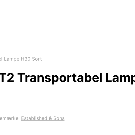
bel Lampe H30 Sort
i T2 Transportabel Lam
remærke:
Established & Sons