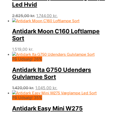
Led Hvid
Den
Den
2.625,00
kr.
1.744,00
kr.
oprindelige
aktuelle
pris
pris
Antidark Moon C160 Loftlampe
var:
er:
2.625,00 kr..
1.744,00 kr..
Sort
1.519,00
kr.
På Udsalg! 26%
Antidark Ita G750 Udendørs
Gulvlampe Sort
Den
Den
1.420,00
kr.
1.045,00
kr.
oprindelige
aktuelle
På Udsalg! 35%
pris
pris
var:
er:
Antidark Easy Mini W275
1.420,00 kr..
1.045,00 kr..