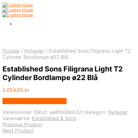
Forside
/
Nyheder
/
Established Sons Filigrana Light T2
Cylinder Bordlampe ø22 Blå
Established Sons Filigrana Light T2
Cylinder Bordlampe ø22 Blå
2.654,00
kr.
Bedste pris hos Andlight.dk
Varenummer (SKU):
ae8fb08bb321
Kategori:
Nyheder
Varemærke:
Established & Sons
Previous Product
Next Product