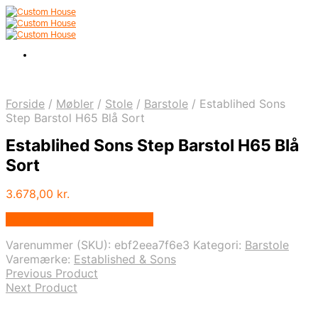
Forside
/
Møbler
/
Stole
/
Barstole
/
Establihed Sons
Step Barstol H65 Blå Sort
Establihed Sons Step Barstol H65 Blå
Sort
3.678,00
kr.
Bedste pris hos Andlight.dk
Varenummer (SKU):
ebf2eea7f6e3
Kategori:
Barstole
Varemærke:
Established & Sons
Previous Product
Next Product