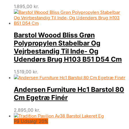
1.895,00
kr.
Barstol Woood Bliss Grøn
Polypropylen Stabelbar Og
Vejrbestandig Til Inde- Og
Udendørs Brug H103 B51 D54 Cm
1.519,00
kr.
Andersen Furniture Hc1 Barstol 80
Cm Egetræ Finér
2.895,00
kr.
På Udsalg! 20%