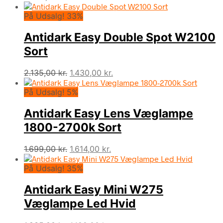
På Udsalg! 33%
Antidark Easy Double Spot W2100
Sort
Den
Den
2.135,00
kr.
1.430,00
kr.
oprindelige
aktuelle
På Udsalg! 5%
pris
pris
var:
er:
Antidark Easy Lens Væglampe
2.135,00 kr..
1.430,00 kr..
1800-2700k Sort
Den
Den
1.699,00
kr.
1.614,00
kr.
oprindelige
aktuelle
På Udsalg! 35%
pris
pris
var:
er:
Antidark Easy Mini W275
1.699,00 kr..
1.614,00 kr..
Væglampe Led Hvid