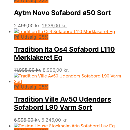
På Udsalg! 23%
Aytm Novo Sofabord ø50 Sort
Den
Den
2.499,00
kr.
1.936,00
kr.
oprindelige
aktuelle
På Udsalg! 25%
pris
pris
var:
er:
Tradition Ita Os4 Sofabord L110
2.499,00 kr..
1.936,00 kr..
Mørklakeret Eg
Den
Den
11.995,00
kr.
8.996,00
kr.
oprindelige
aktuelle
pris
pris
På Udsalg! 25%
var:
er:
11.995,00 kr..
8.996,00 kr..
Tradition Ville Av50 Udendørs
Sofabord L90 Varm Sort
Den
Den
6.995,00
kr.
5.246,00
kr.
oprindelige
aktuelle