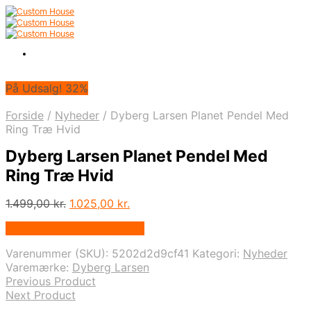
På Udsalg! 32%
Forside
/
Nyheder
/
Dyberg Larsen Planet Pendel Med
Ring Træ Hvid
Dyberg Larsen Planet Pendel Med
Ring Træ Hvid
Den
Den
1.499,00
kr.
1.025,00
kr.
oprindelige
aktuelle
På Udsalg hos Andlight.dk
pris
pris
var:
er:
Varenummer (SKU):
5202d2d9cf41
Kategori:
Nyheder
1.499,00 kr..
1.025,00 kr..
Varemærke:
Dyberg Larsen
Previous Product
Next Product