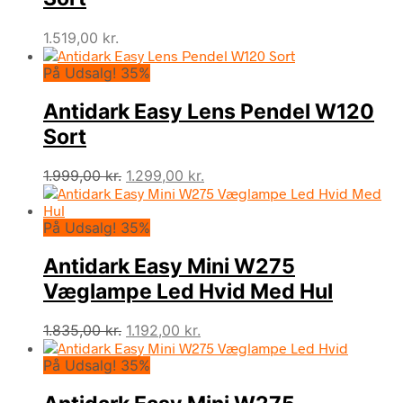
1.519,00
kr.
På Udsalg! 35%
Antidark Easy Lens Pendel W120
Sort
Den
Den
1.999,00
kr.
1.299,00
kr.
oprindelige
aktuelle
pris
pris
På Udsalg! 35%
var:
er:
1.999,00 kr..
1.299,00 kr..
Antidark Easy Mini W275
Væglampe Led Hvid Med Hul
Den
Den
1.835,00
kr.
1.192,00
kr.
oprindelige
aktuelle
På Udsalg! 35%
pris
pris
var:
er:
1.835,00 kr..
1.192,00 kr..