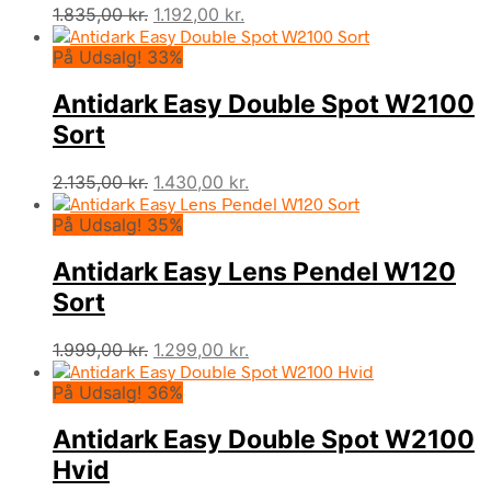
Den
Den
1.835,00
kr.
1.192,00
kr.
oprindelige
aktuelle
På Udsalg! 33%
pris
pris
var:
er:
Antidark Easy Double Spot W2100
1.835,00 kr..
1.192,00 kr..
Sort
Den
Den
2.135,00
kr.
1.430,00
kr.
oprindelige
aktuelle
På Udsalg! 35%
pris
pris
var:
er:
Antidark Easy Lens Pendel W120
2.135,00 kr..
1.430,00 kr..
Sort
Den
Den
1.999,00
kr.
1.299,00
kr.
oprindelige
aktuelle
På Udsalg! 36%
pris
pris
var:
er:
Antidark Easy Double Spot W2100
1.999,00 kr..
1.299,00 kr..
Hvid