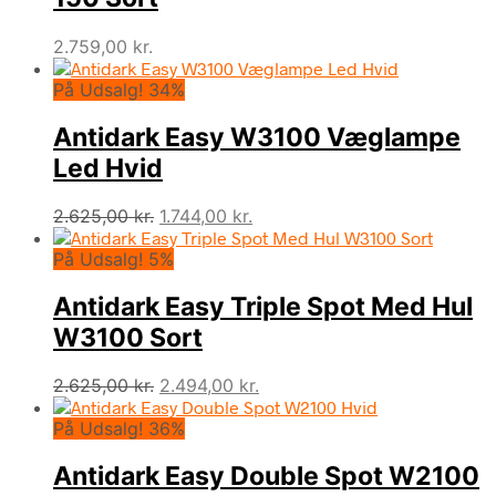
2.759,00
kr.
På Udsalg! 34%
Antidark Easy W3100 Væglampe
Led Hvid
Den
Den
2.625,00
kr.
1.744,00
kr.
oprindelige
aktuelle
På Udsalg! 5%
pris
pris
var:
er:
Antidark Easy Triple Spot Med Hul
2.625,00 kr..
1.744,00 kr..
W3100 Sort
Den
Den
2.625,00
kr.
2.494,00
kr.
oprindelige
aktuelle
På Udsalg! 36%
pris
pris
var:
er:
Antidark Easy Double Spot W2100
2.625,00 kr..
2.494,00 kr..