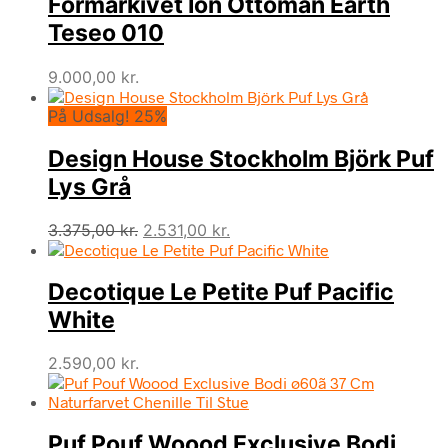
Formarkivet Ion Ottoman Earth
Teseo 010
9.000,00
kr.
På Udsalg! 25%
Design House Stockholm Björk Puf
Lys Grå
Den
Den
3.375,00
kr.
2.531,00
kr.
oprindelige
aktuelle
pris
pris
Decotique Le Petite Puf Pacific
var:
er:
3.375,00 kr..
2.531,00 kr..
White
2.590,00
kr.
Puf Pouf Woood Exclusive Bodi