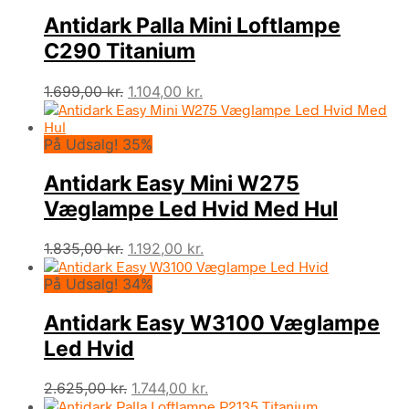
Antidark Palla Mini Loftlampe
C290 Titanium
Den
Den
1.699,00
kr.
1.104,00
kr.
oprindelige
aktuelle
pris
pris
På Udsalg! 35%
var:
er:
1.699,00 kr..
1.104,00 kr..
Antidark Easy Mini W275
Væglampe Led Hvid Med Hul
Den
Den
1.835,00
kr.
1.192,00
kr.
oprindelige
aktuelle
På Udsalg! 34%
pris
pris
var:
er:
Antidark Easy W3100 Væglampe
1.835,00 kr..
1.192,00 kr..
Led Hvid
Den
Den
2.625,00
kr.
1.744,00
kr.
oprindelige
aktuelle