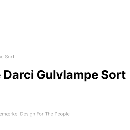
pe Sort
 Darci Gulvlampe Sort
remærke:
Design For The People