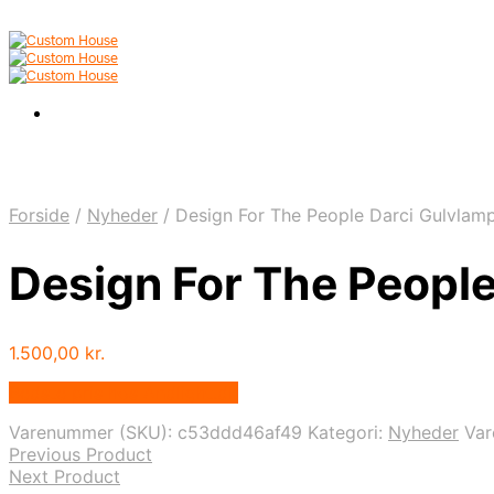
Forside
/
Nyheder
/
Design For The People Darci Gulvlam
Design For The People
1.500,00
kr.
Bedste pris hos Andlight.dk
Varenummer (SKU):
c53ddd46af49
Kategori:
Nyheder
Va
Previous Product
Next Product