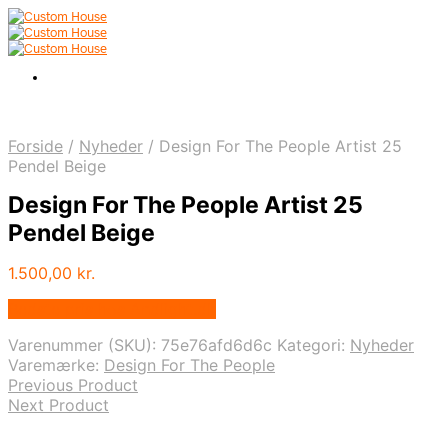
Forside
/
Nyheder
/
Design For The People Artist 25
Pendel Beige
Design For The People Artist 25
Pendel Beige
1.500,00
kr.
Bedste pris hos Andlight.dk
Varenummer (SKU):
75e76afd6d6c
Kategori:
Nyheder
Varemærke:
Design For The People
Previous Product
Next Product