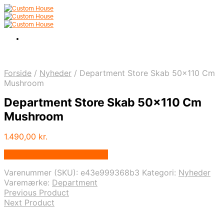
Forside
/
Nyheder
/
Department Store Skab 50×110 Cm
Mushroom
Department Store Skab 50×110 Cm
Mushroom
1.490,00
kr.
Bedste pris hos Andlight.dk
Varenummer (SKU):
e43e999368b3
Kategori:
Nyheder
Varemærke:
Department
Previous Product
Next Product