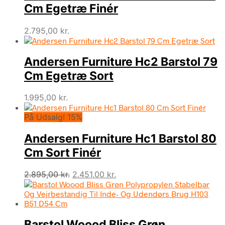
Cm Egetræ Finér
2.795,00
kr.
Andersen Furniture Hc2 Barstol 79
Cm Egetræ Sort
1.995,00
kr.
På Udsalg! 15%
Andersen Furniture Hc1 Barstol 80
Cm Sort Finér
Den
Den
2.895,00
kr.
2.451,00
kr.
oprindelige
aktuelle
pris
pris
var:
er:
2.895,00 kr..
2.451,00 kr..
Barstol Woood Bliss Grøn