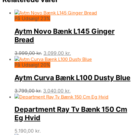
På Udsalg! 23%
Aytm Novo Bænk L145 Ginger
Bread
Den
Den
3.999,00
kr.
3.099,00
kr.
oprindelige
aktuelle
På Udsalg! 20%
pris
pris
var:
er:
Aytm Curva Bænk L100 Dusty Blue
3.999,00 kr..
3.099,00 kr..
Den
Den
3.799,00
kr.
3.040,00
kr.
oprindelige
aktuelle
pris
pris
Department Ray Tv Bænk 150 Cm
var:
er:
3.799,00 kr..
3.040,00 kr..
Eg Hvid
5.190,00
kr.