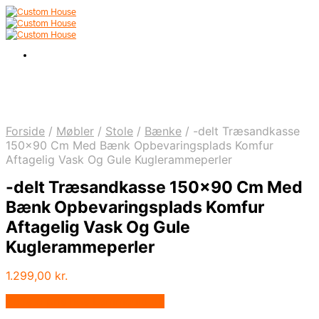
Forside
/
Møbler
/
Stole
/
Bænke
/
-delt Træsandkasse
150×90 Cm Med Bænk Opbevaringsplads Komfur
Aftagelig Vask Og Gule Kuglerammeperler
-delt Træsandkasse 150×90 Cm Med
Bænk Opbevaringsplads Komfur
Aftagelig Vask Og Gule
Kuglerammeperler
1.299,00
kr.
Bedste pris hos Lammeuld.dk