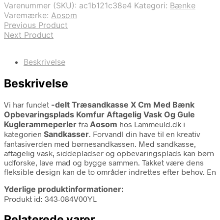
Varenummer (SKU):
ac1b121c38e4
Kategori:
Bænke
Varemærke:
Aosom
Previous Product
Next Product
Beskrivelse
Beskrivelse
Vi har fundet
-delt Træsandkasse X Cm Med Bænk
Opbevaringsplads Komfur Aftagelig Vask Og Gule
Kuglerammeperler
fra
Aosom
hos Lammeuld.dk i
kategorien
Sandkasser
. Forvandl din have til en kreativ
fantasiverden med børnesandkassen. Med sandkasse,
aftagelig vask, siddepladser og opbevaringsplads kan børn
udforske, lave mad og bygge sammen. Takket være dens
fleksible design kan de to områder indrettes efter behov. En
Yderlige produktinformationer:
Produkt id: 343-084V00YL
Relaterede varer