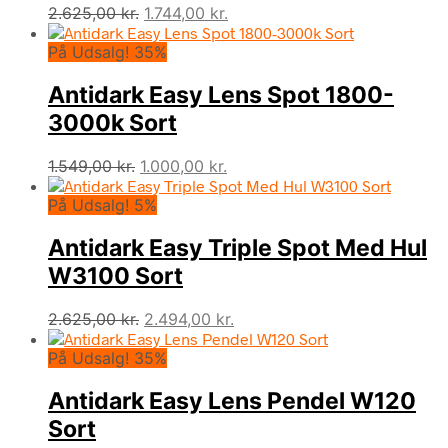
Den
Den
2.625,00
kr.
1.744,00
kr.
oprindelige
aktuelle
På Udsalg! 35%
pris
pris
var:
er:
Antidark Easy Lens Spot 1800-
2.625,00 kr..
1.744,00 kr..
3000k Sort
Den
Den
1.549,00
kr.
1.000,00
kr.
oprindelige
aktuelle
På Udsalg! 5%
pris
pris
var:
er:
Antidark Easy Triple Spot Med Hul
1.549,00 kr..
1.000,00 kr..
W3100 Sort
Den
Den
2.625,00
kr.
2.494,00
kr.
oprindelige
aktuelle
På Udsalg! 35%
pris
pris
var:
er:
Antidark Easy Lens Pendel W120
2.625,00 kr..
2.494,00 kr..
Sort