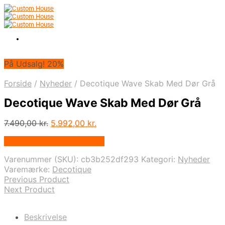
På Udsalg! 20%
Forside
/
Nyheder
/
Decotique Wave Skab Med Dør Grå
Decotique Wave Skab Med Dør Grå
Den
Den
7.490,00
kr.
5.992,00
kr.
oprindelige
aktuelle
På Udsalg hos Andlight.dk
pris
pris
var:
er:
Varenummer (SKU):
cb3b252df293
Kategori:
Nyheder
7.490,00 kr..
5.992,00 kr..
Varemærke:
Decotique
Previous Product
Next Product
Beskrivelse