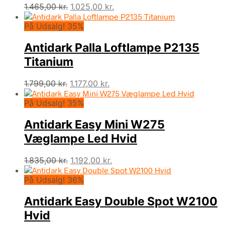
Den
Den
1.465,00
kr.
1.025,00
kr.
oprindelige
aktuelle
På Udsalg! 35%
pris
pris
var:
er:
Antidark Palla Loftlampe P2135
1.465,00 kr..
1.025,00 kr..
Titanium
Den
Den
1.799,00
kr.
1.177,00
kr.
oprindelige
aktuelle
På Udsalg! 35%
pris
pris
var:
er:
Antidark Easy Mini W275
1.799,00 kr..
1.177,00 kr..
Væglampe Led Hvid
Den
Den
1.835,00
kr.
1.192,00
kr.
oprindelige
aktuelle
På Udsalg! 36%
pris
pris
var:
er:
Antidark Easy Double Spot W2100
1.835,00 kr..
1.192,00 kr..
Hvid