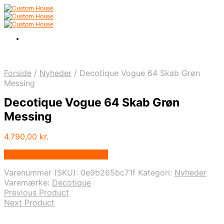
Forside
/
Nyheder
/
Decotique Vogue 64 Skab Grøn
Messing
Decotique Vogue 64 Skab Grøn
Messing
4.790,00
kr.
Bedste pris hos Andlight.dk
Varenummer (SKU):
0e9b265bc71f
Kategori:
Nyheder
Varemærke:
Decotique
Previous Product
Next Product