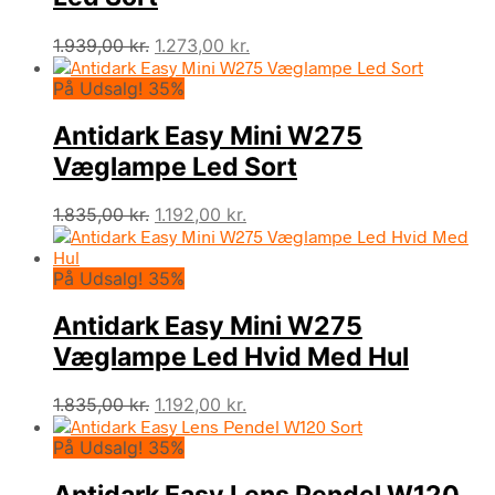
Den
Den
1.939,00
kr.
1.273,00
kr.
oprindelige
aktuelle
På Udsalg! 35%
pris
pris
var:
er:
Antidark Easy Mini W275
1.939,00 kr..
1.273,00 kr..
Væglampe Led Sort
Den
Den
1.835,00
kr.
1.192,00
kr.
oprindelige
aktuelle
pris
pris
På Udsalg! 35%
var:
er:
1.835,00 kr..
1.192,00 kr..
Antidark Easy Mini W275
Væglampe Led Hvid Med Hul
Den
Den
1.835,00
kr.
1.192,00
kr.
oprindelige
aktuelle
På Udsalg! 35%
pris
pris
var:
er:
1.835,00 kr..
1.192,00 kr..