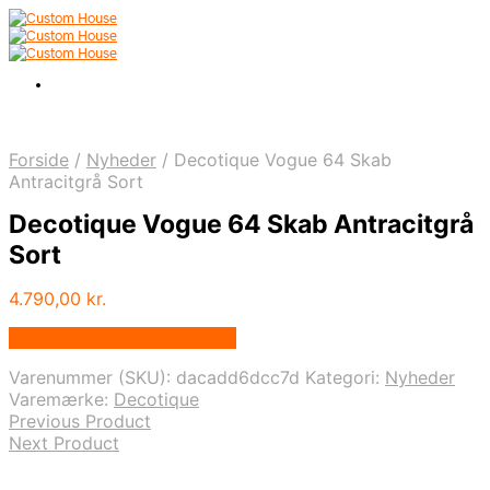
Forside
/
Nyheder
/
Decotique Vogue 64 Skab
Antracitgrå Sort
Decotique Vogue 64 Skab Antracitgrå
Sort
4.790,00
kr.
Bedste pris hos Andlight.dk
Varenummer (SKU):
dacadd6dcc7d
Kategori:
Nyheder
Varemærke:
Decotique
Previous Product
Next Product