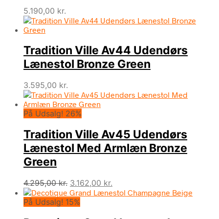
5.190,00
kr.
Tradition Ville Av44 Udendørs
Lænestol Bronze Green
3.595,00
kr.
På Udsalg! 26%
Tradition Ville Av45 Udendørs
Lænestol Med Armlæn Bronze
Green
Den
Den
4.295,00
kr.
3.162,00
kr.
oprindelige
aktuelle
På Udsalg! 15%
pris
pris
var:
er: