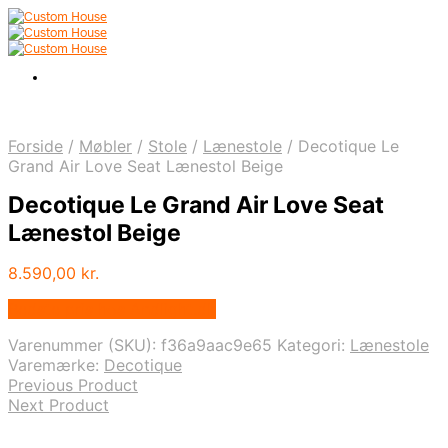
Forside
/
Møbler
/
Stole
/
Lænestole
/
Decotique Le
Grand Air Love Seat Lænestol Beige
Decotique Le Grand Air Love Seat
Lænestol Beige
8.590,00
kr.
Bedste pris hos Andlight.dk
Varenummer (SKU):
f36a9aac9e65
Kategori:
Lænestole
Varemærke:
Decotique
Previous Product
Next Product