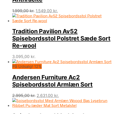
Den
Den
1.999,00
kr.
1.549,00
kr.
oprindelige
aktuelle
pris
pris
var:
er:
Tradition Pavilion Av52
1.999,00 kr..
1.549,00 kr..
Spisebordsstol Polstret Sæde Sort
Re-wool
3.095,00
kr.
På Udsalg! 12%
Andersen Furniture Ac2
Spisebordsstol Armlæn Sort
Den
Den
2.995,00
kr.
2.631,00
kr.
oprindelige
aktuelle
pris
pris
var:
er: