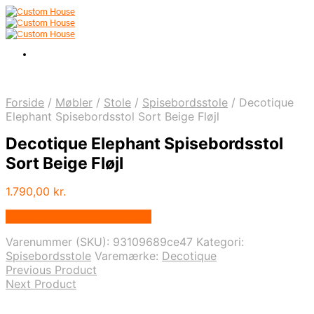
Forside
/
Møbler
/
Stole
/
Spisebordsstole
/
Decotique
Elephant Spisebordsstol Sort Beige Fløjl
Decotique Elephant Spisebordsstol
Sort Beige Fløjl
1.790,00
kr.
Bedste pris hos Andlight.dk
Varenummer (SKU):
93109689ce47
Kategori:
Spisebordsstole
Varemærke:
Decotique
Previous Product
Next Product