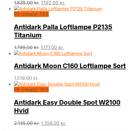
Den
Den
1.835,00
kr.
1.192,00
kr.
oprindelige
aktuelle
På Udsalg! 35%
pris
pris
var:
er:
Antidark Palla Loftlampe P2135
1.835,00 kr..
1.192,00 kr..
Titanium
Den
Den
1.799,00
kr.
1.177,00
kr.
oprindelige
aktuelle
pris
pris
Antidark Moon C160 Loftlampe Sort
var:
er:
1.799,00 kr..
1.177,00 kr..
1.519,00
kr.
På Udsalg! 36%
Antidark Easy Double Spot W2100
Hvid
Den
Den
2.135,00
kr.
1.356,00
kr.
oprindelige
aktuelle