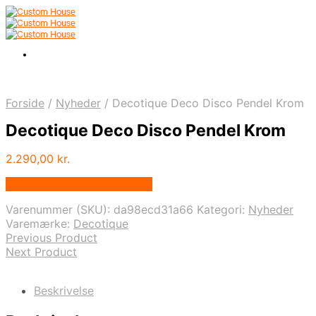
Forside
/
Nyheder
/
Decotique Deco Disco Pendel Krom
Decotique Deco Disco Pendel Krom
2.290,00
kr.
Bedste pris hos Andlight.dk
Varenummer (SKU):
da98ecd31a66
Kategori:
Nyheder
Varemærke:
Decotique
Previous Product
Next Product
Beskrivelse