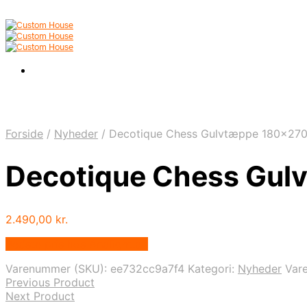
Forside
/
Nyheder
/
Decotique Chess Gulvtæppe 180×270 O
Decotique Chess Gulv
2.490,00
kr.
Bedste pris hos Andlight.dk
Varenummer (SKU):
ee732cc9a7f4
Kategori:
Nyheder
Var
Previous Product
Next Product