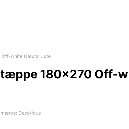
ff-white Natural Jute
tæppe 180×270 Off-wh
emærke:
Decotique