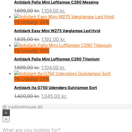
Antidark Palla Mini Loftlampe C290 Messing
Den
Den
1.699,00
kr.
1.104,00
kr.
oprindelige
aktuelle
På Udsalg! 35%
pris
pris
var:
er:
Antidark Easy Mini W275 Væglampe Led Hvid
1.699,00 kr..
1.104,00 kr..
Den
Den
1.835,00
kr.
1.192,00
kr.
oprindelige
aktuelle
På Udsalg! 35%
pris
pris
var:
er:
Antidark Palla Mini Loftlampe C290 Titanium
1.835,00 kr..
1.192,00 kr..
Den
Den
1.699,00
kr.
1.104,00
kr.
oprindelige
aktuelle
På Udsalg! 26%
pris
pris
var:
er:
Antidark Ita G750 Udendørs Gulvlampe Sort
1.699,00 kr..
1.104,00 kr..
Den
Den
1.420,00
kr.
1.045,00
kr.
oprindelige
aktuelle
@ customhouse.dk
pris
pris
×
var:
er:
1.420,00 kr..
1.045,00 kr..
×
What are you looking for?