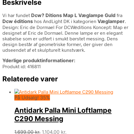
Beskrivelse
Vi har fundet
Dcw? Ditions Map L Væglampe Guld
fra
Dcw éditions
hos AndLight DK i kategorien
Væglamper
.
Design: Eric de Dormael For DCWéditions Koncept: Map er
designet af Eric de Dormael. Denne lampe er en elegant
skabelse som er udført i smukt børstet messing. Dens
design består af geometriske former, der giver den
udseendet af et skulpturelt kunstværk.
Yderlige produktinformationer:
Produkt id: 416811
Relaterede varer
På Udsalg! 35%
Antidark Palla Mini Loftlampe
C290 Messing
Den
Den
1.699,00
kr.
1.104,00
kr.