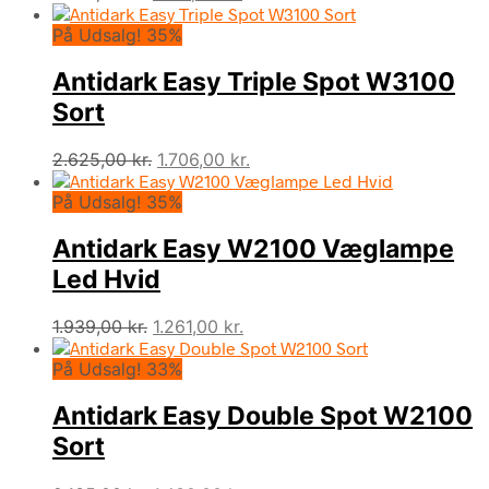
oprindelige
aktuelle
På Udsalg! 35%
pris
pris
var:
er:
Antidark Easy Triple Spot W3100
1.699,00 kr..
1.104,00 kr..
Sort
Den
Den
2.625,00
kr.
1.706,00
kr.
oprindelige
aktuelle
På Udsalg! 35%
pris
pris
var:
er:
Antidark Easy W2100 Væglampe
2.625,00 kr..
1.706,00 kr..
Led Hvid
Den
Den
1.939,00
kr.
1.261,00
kr.
oprindelige
aktuelle
På Udsalg! 33%
pris
pris
var:
er:
Antidark Easy Double Spot W2100
1.939,00 kr..
1.261,00 kr..
Sort