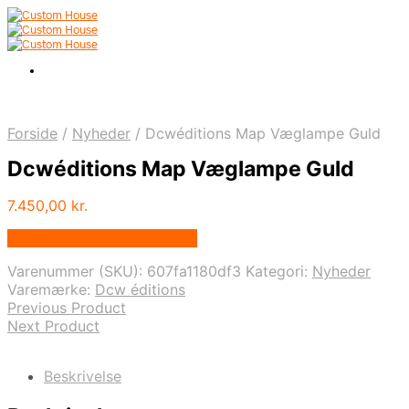
Forside
/
Nyheder
/
Dcwéditions Map Væglampe Guld
Dcwéditions Map Væglampe Guld
7.450,00
kr.
Bedste pris hos Andlight.dk
Varenummer (SKU):
607fa1180df3
Kategori:
Nyheder
Varemærke:
Dcw éditions
Previous Product
Next Product
Beskrivelse